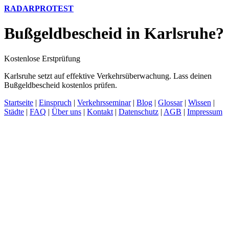
RADARPROTEST
Bußgeldbescheid in Karlsruhe?
Kostenlose Erstprüfung
Karlsruhe setzt auf effektive Verkehrsüberwachung. Lass deinen
Bußgeldbescheid kostenlos prüfen.
Startseite
|
Einspruch
|
Verkehrsseminar
|
Blog
|
Glossar
|
Wissen
|
Städte
|
FAQ
|
Über uns
|
Kontakt
|
Datenschutz
|
AGB
|
Impressum