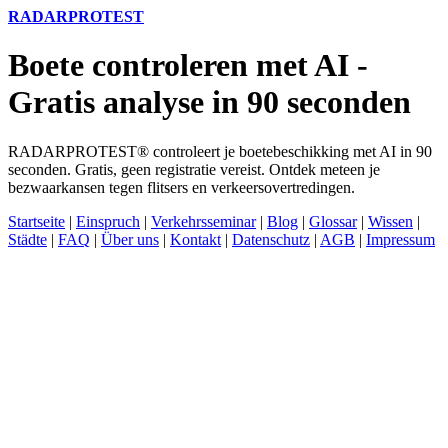
RADARPROTEST
Boete controleren met AI -
Gratis analyse in 90 seconden
RADARPROTEST® controleert je boetebeschikking met AI in 90
seconden. Gratis, geen registratie vereist. Ontdek meteen je
bezwaarkansen tegen flitsers en verkeersovertredingen.
Startseite
|
Einspruch
|
Verkehrsseminar
|
Blog
|
Glossar
|
Wissen
|
Städte
|
FAQ
|
Über uns
|
Kontakt
|
Datenschutz
|
AGB
|
Impressum