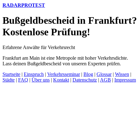
RADARPROTEST
Bußgeldbescheid in Frankfurt?
Kostenlose Prüfung!
Erfahrene Anwälte für Verkehrsrecht
Frankfurt am Main ist eine Metropole mit hoher Verkehrsdichte.
Lass deinen Bußgeldbescheid von unseren Experten prüfen.
Startseite
|
Einspruch
|
Verkehrsseminar
|
Blog
|
Glossar
|
Wissen
|
Städte
|
FAQ
|
Über uns
|
Kontakt
|
Datenschutz
|
AGB
|
Impressum