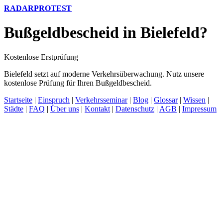
RADARPROTEST
Bußgeldbescheid in Bielefeld?
Kostenlose Erstprüfung
Bielefeld setzt auf moderne Verkehrsüberwachung. Nutz unsere
kostenlose Prüfung für Ihren Bußgeldbescheid.
Startseite
|
Einspruch
|
Verkehrsseminar
|
Blog
|
Glossar
|
Wissen
|
Städte
|
FAQ
|
Über uns
|
Kontakt
|
Datenschutz
|
AGB
|
Impressum