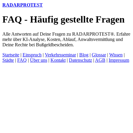
RADARPROTEST
FAQ - Häufig gestellte Fragen
Alle Antworten auf Deine Fragen zu RADARPROTEST®. Erfahre
mehr über KI-Analyse, Kosten, Ablauf, Anwaltsvermittlung und
Deine Rechte bei Bußgeldbescheiden.
Startseite
|
Einspruch
|
Verkehrsseminar
|
Blog
|
Glossar
|
Wissen
|
Städte
|
FAQ
|
Über uns
|
Kontakt
|
Datenschutz
|
AGB
|
Impressum