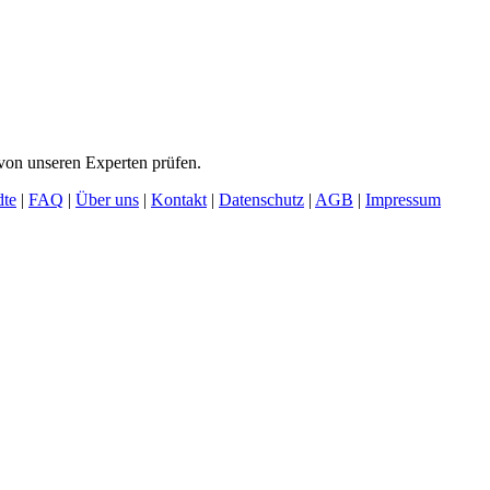
von unseren Experten prüfen.
dte
|
FAQ
|
Über uns
|
Kontakt
|
Datenschutz
|
AGB
|
Impressum