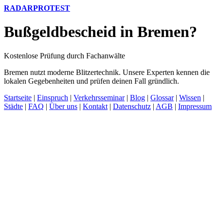
RADARPROTEST
Bußgeldbescheid in Bremen?
Kostenlose Prüfung durch Fachanwälte
Bremen nutzt moderne Blitzertechnik. Unsere Experten kennen die
lokalen Gegebenheiten und prüfen deinen Fall gründlich.
Startseite
|
Einspruch
|
Verkehrsseminar
|
Blog
|
Glossar
|
Wissen
|
Städte
|
FAQ
|
Über uns
|
Kontakt
|
Datenschutz
|
AGB
|
Impressum