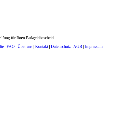
rüfung für Ihren Bußgeldbescheid.
dte
|
FAQ
|
Über uns
|
Kontakt
|
Datenschutz
|
AGB
|
Impressum