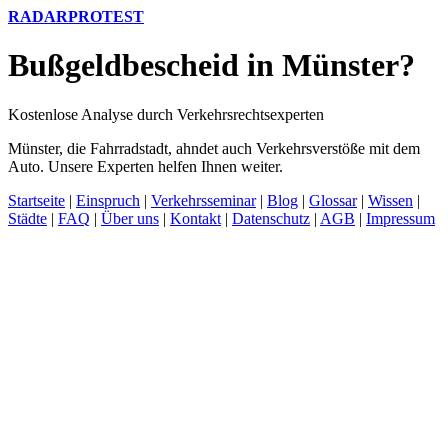
RADARPROTEST
Bußgeldbescheid in Münster?
Kostenlose Analyse durch Verkehrsrechtsexperten
Münster, die Fahrradstadt, ahndet auch Verkehrsverstöße mit dem
Auto. Unsere Experten helfen Ihnen weiter.
Startseite
|
Einspruch
|
Verkehrsseminar
|
Blog
|
Glossar
|
Wissen
|
Städte
|
FAQ
|
Über uns
|
Kontakt
|
Datenschutz
|
AGB
|
Impressum