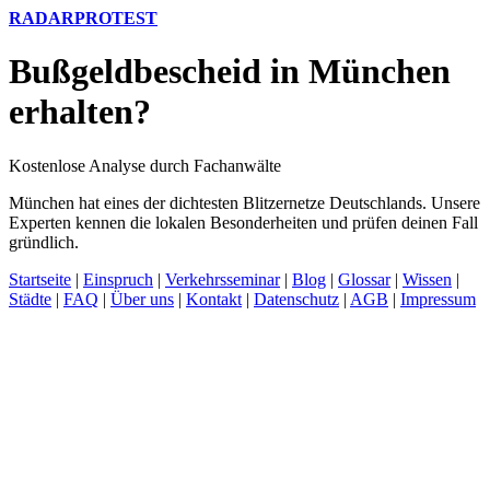
RADARPROTEST
Bußgeldbescheid in München
erhalten?
Kostenlose Analyse durch Fachanwälte
München hat eines der dichtesten Blitzernetze Deutschlands. Unsere
Experten kennen die lokalen Besonderheiten und prüfen deinen Fall
gründlich.
Startseite
|
Einspruch
|
Verkehrsseminar
|
Blog
|
Glossar
|
Wissen
|
Städte
|
FAQ
|
Über uns
|
Kontakt
|
Datenschutz
|
AGB
|
Impressum