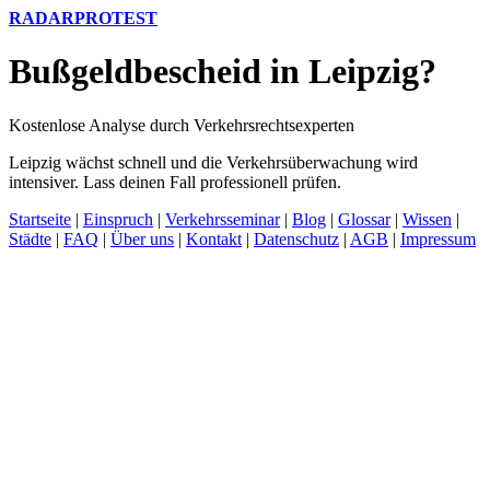
RADARPROTEST
Bußgeldbescheid in Leipzig?
Kostenlose Analyse durch Verkehrsrechtsexperten
Leipzig wächst schnell und die Verkehrsüberwachung wird
intensiver. Lass deinen Fall professionell prüfen.
Startseite
|
Einspruch
|
Verkehrsseminar
|
Blog
|
Glossar
|
Wissen
|
Städte
|
FAQ
|
Über uns
|
Kontakt
|
Datenschutz
|
AGB
|
Impressum