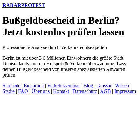
RADARPROTEST
Bußgeldbescheid in Berlin?
Jetzt kostenlos prüfen lassen
Professionelle Analyse durch Verkehrsrechtsexperten
Berlin ist mit über 3,6 Millionen Einwohnern die größte Stadt
Deutschlands und ein Hotspot für Verkehrsüberwachung. Lass
deinen Bußgeldbescheid von unseren spezialisierten Anwälten
prüfen.
Startseite
|
Einspruch
|
Verkehrsseminar
|
Blog
|
Glossar
|
Wissen
|
Städte
|
FAQ
|
Über uns
|
Kontakt
|
Datenschutz
|
AGB
|
Impressum