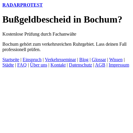
RADARPROTEST
Bußgeldbescheid in Bochum?
Kostenlose Prüfung durch Fachanwälte
Bochum gehört zum verkehrsreichen Ruhrgebiet. Lass deinen Fall
professionell prüfen.
Startseite
|
Einspruch
|
Verkehrsseminar
|
Blog
|
Glossar
|
Wissen
|
Städte
|
FAQ
|
Über uns
|
Kontakt
|
Datenschutz
|
AGB
|
Impressum