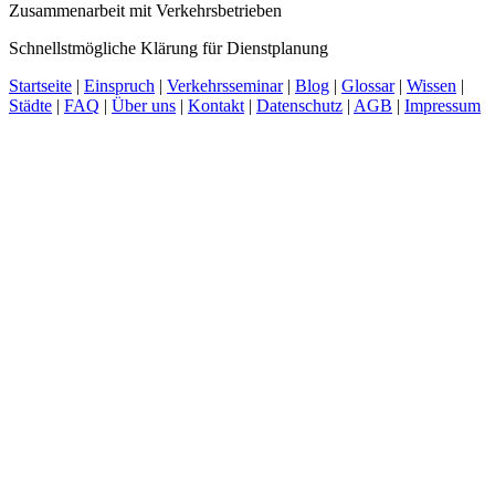
Zusammenarbeit mit Verkehrsbetrieben
Schnellstmögliche Klärung für Dienstplanung
Startseite
|
Einspruch
|
Verkehrsseminar
|
Blog
|
Glossar
|
Wissen
|
Städte
|
FAQ
|
Über uns
|
Kontakt
|
Datenschutz
|
AGB
|
Impressum