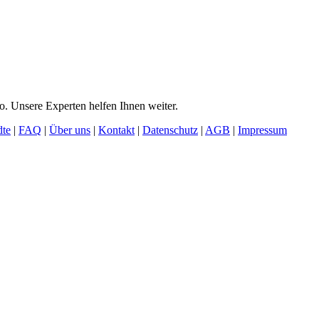
o. Unsere Experten helfen Ihnen weiter.
dte
|
FAQ
|
Über uns
|
Kontakt
|
Datenschutz
|
AGB
|
Impressum