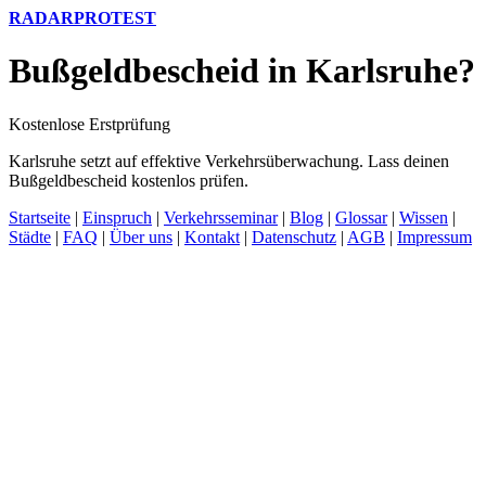
RADARPROTEST
Bußgeldbescheid in Karlsruhe?
Kostenlose Erstprüfung
Karlsruhe setzt auf effektive Verkehrsüberwachung. Lass deinen
Bußgeldbescheid kostenlos prüfen.
Startseite
|
Einspruch
|
Verkehrsseminar
|
Blog
|
Glossar
|
Wissen
|
Städte
|
FAQ
|
Über uns
|
Kontakt
|
Datenschutz
|
AGB
|
Impressum