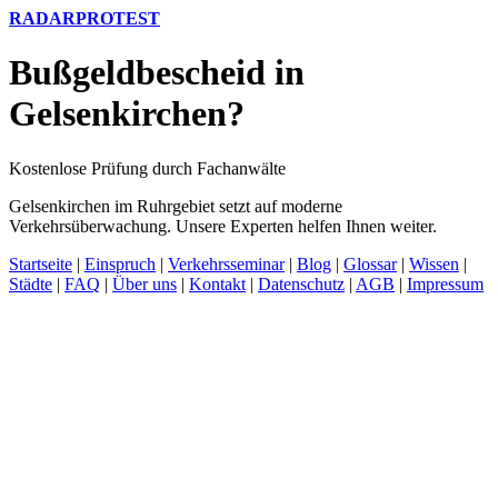
RADARPROTEST
Bußgeldbescheid in
Gelsenkirchen?
Kostenlose Prüfung durch Fachanwälte
Gelsenkirchen im Ruhrgebiet setzt auf moderne
Verkehrsüberwachung. Unsere Experten helfen Ihnen weiter.
Startseite
|
Einspruch
|
Verkehrsseminar
|
Blog
|
Glossar
|
Wissen
|
Städte
|
FAQ
|
Über uns
|
Kontakt
|
Datenschutz
|
AGB
|
Impressum