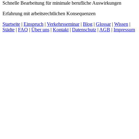
Schnelle Bearbeitung für minimale berufliche Auswirkungen
Erfahrung mit arbeitsrechtlichen Konsequenzen
Startseite
|
Einspruch
|
Verkehrsseminar
|
Blog
|
Glossar
|
Wissen
|
Städte
|
FAQ
|
Über uns
|
Kontakt
|
Datenschutz
|
AGB
|
Impressum