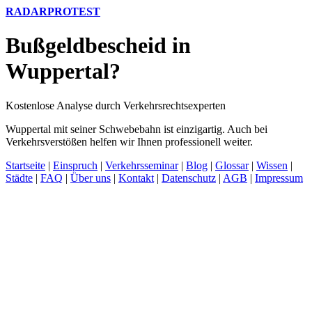
RADARPROTEST
Bußgeldbescheid in
Wuppertal?
Kostenlose Analyse durch Verkehrsrechtsexperten
Wuppertal mit seiner Schwebebahn ist einzigartig. Auch bei
Verkehrsverstößen helfen wir Ihnen professionell weiter.
Startseite
|
Einspruch
|
Verkehrsseminar
|
Blog
|
Glossar
|
Wissen
|
Städte
|
FAQ
|
Über uns
|
Kontakt
|
Datenschutz
|
AGB
|
Impressum