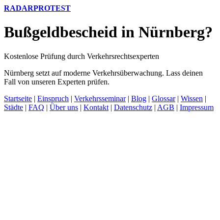
RADARPROTEST
Bußgeldbescheid in Nürnberg?
Kostenlose Prüfung durch Verkehrsrechtsexperten
Nürnberg setzt auf moderne Verkehrsüberwachung. Lass deinen
Fall von unseren Experten prüfen.
Startseite
|
Einspruch
|
Verkehrsseminar
|
Blog
|
Glossar
|
Wissen
|
Städte
|
FAQ
|
Über uns
|
Kontakt
|
Datenschutz
|
AGB
|
Impressum