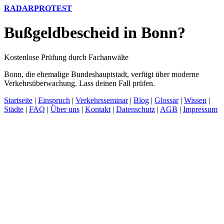
RADARPROTEST
Bußgeldbescheid in Bonn?
Kostenlose Prüfung durch Fachanwälte
Bonn, die ehemalige Bundeshauptstadt, verfügt über moderne
Verkehrsüberwachung. Lass deinen Fall prüfen.
Startseite
|
Einspruch
|
Verkehrsseminar
|
Blog
|
Glossar
|
Wissen
|
Städte
|
FAQ
|
Über uns
|
Kontakt
|
Datenschutz
|
AGB
|
Impressum