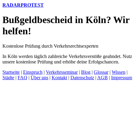
RADARPROTEST
Bußgeldbescheid in Köln? Wir
helfen!
Kostenlose Prüfung durch Verkehrsrechtsexperten
In Köln werden täglich zahlreiche Verkehrsverstöße geahndet. Nutz
unsere kostenlose Prüfung und erhöhe deine Erfolgschancen.
Startseite
|
Einspruch
|
Verkehrsseminar
|
Blog
|
Glossar
|
Wissen
|
Städte
|
FAQ
|
Über uns
|
Kontakt
|
Datenschutz
|
AGB
|
Impressum