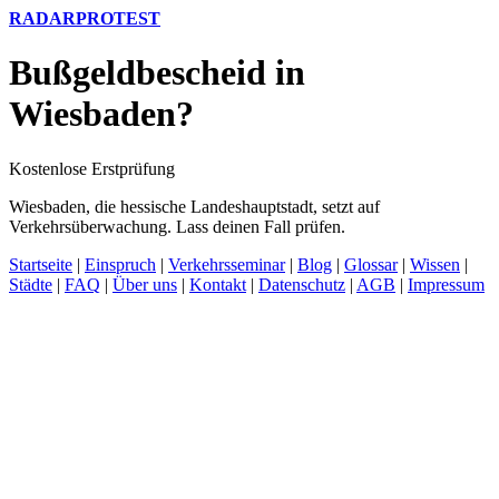
RADARPROTEST
Bußgeldbescheid in
Wiesbaden?
Kostenlose Erstprüfung
Wiesbaden, die hessische Landeshauptstadt, setzt auf
Verkehrsüberwachung. Lass deinen Fall prüfen.
Startseite
|
Einspruch
|
Verkehrsseminar
|
Blog
|
Glossar
|
Wissen
|
Städte
|
FAQ
|
Über uns
|
Kontakt
|
Datenschutz
|
AGB
|
Impressum