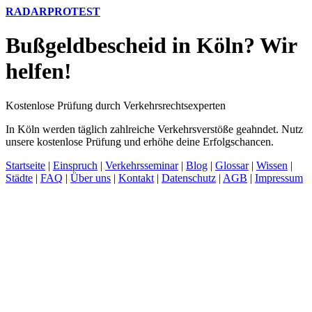
RADARPROTEST
Bußgeldbescheid in Köln? Wir
helfen!
Kostenlose Prüfung durch Verkehrsrechtsexperten
In Köln werden täglich zahlreiche Verkehrsverstöße geahndet. Nutz
unsere kostenlose Prüfung und erhöhe deine Erfolgschancen.
Startseite
|
Einspruch
|
Verkehrsseminar
|
Blog
|
Glossar
|
Wissen
|
Städte
|
FAQ
|
Über uns
|
Kontakt
|
Datenschutz
|
AGB
|
Impressum