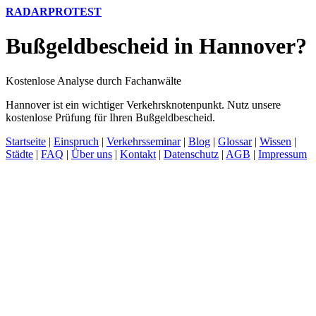
RADARPROTEST
Bußgeldbescheid in Hannover?
Kostenlose Analyse durch Fachanwälte
Hannover ist ein wichtiger Verkehrsknotenpunkt. Nutz unsere
kostenlose Prüfung für Ihren Bußgeldbescheid.
Startseite
|
Einspruch
|
Verkehrsseminar
|
Blog
|
Glossar
|
Wissen
|
Städte
|
FAQ
|
Über uns
|
Kontakt
|
Datenschutz
|
AGB
|
Impressum