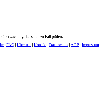
rsüberwachung. Lass deinen Fall prüfen.
dte
|
FAQ
|
Über uns
|
Kontakt
|
Datenschutz
|
AGB
|
Impressum