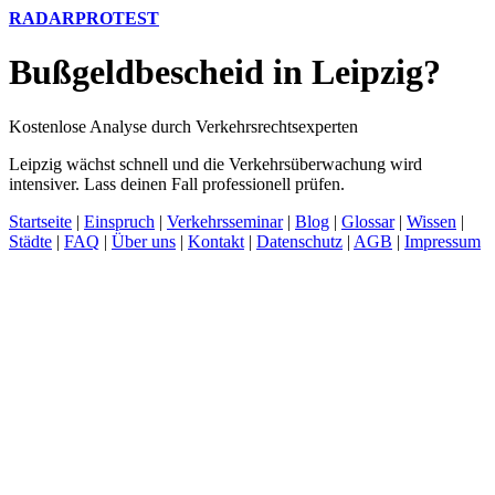
RADARPROTEST
Bußgeldbescheid in Leipzig?
Kostenlose Analyse durch Verkehrsrechtsexperten
Leipzig wächst schnell und die Verkehrsüberwachung wird
intensiver. Lass deinen Fall professionell prüfen.
Startseite
|
Einspruch
|
Verkehrsseminar
|
Blog
|
Glossar
|
Wissen
|
Städte
|
FAQ
|
Über uns
|
Kontakt
|
Datenschutz
|
AGB
|
Impressum