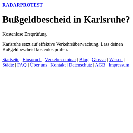
RADARPROTEST
Bußgeldbescheid in Karlsruhe?
Kostenlose Erstprüfung
Karlsruhe setzt auf effektive Verkehrsüberwachung. Lass deinen
Bußgeldbescheid kostenlos prüfen.
Startseite
|
Einspruch
|
Verkehrsseminar
|
Blog
|
Glossar
|
Wissen
|
Städte
|
FAQ
|
Über uns
|
Kontakt
|
Datenschutz
|
AGB
|
Impressum