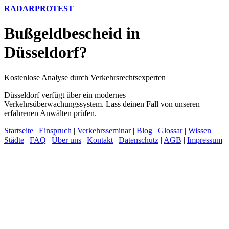
RADARPROTEST
Bußgeldbescheid in
Düsseldorf?
Kostenlose Analyse durch Verkehrsrechtsexperten
Düsseldorf verfügt über ein modernes
Verkehrsüberwachungssystem. Lass deinen Fall von unseren
erfahrenen Anwälten prüfen.
Startseite
|
Einspruch
|
Verkehrsseminar
|
Blog
|
Glossar
|
Wissen
|
Städte
|
FAQ
|
Über uns
|
Kontakt
|
Datenschutz
|
AGB
|
Impressum