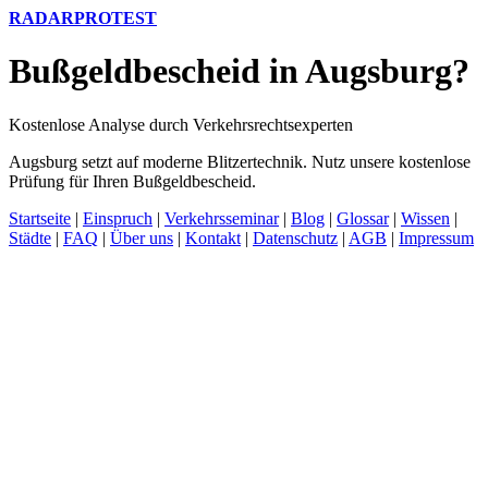
RADARPROTEST
Bußgeldbescheid in Augsburg?
Kostenlose Analyse durch Verkehrsrechtsexperten
Augsburg setzt auf moderne Blitzertechnik. Nutz unsere kostenlose
Prüfung für Ihren Bußgeldbescheid.
Startseite
|
Einspruch
|
Verkehrsseminar
|
Blog
|
Glossar
|
Wissen
|
Städte
|
FAQ
|
Über uns
|
Kontakt
|
Datenschutz
|
AGB
|
Impressum