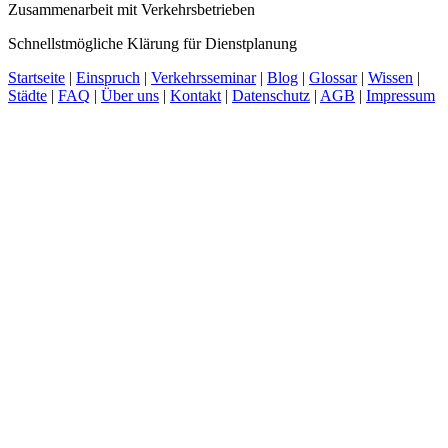
Zusammenarbeit mit Verkehrsbetrieben
Schnellstmögliche Klärung für Dienstplanung
Startseite
|
Einspruch
|
Verkehrsseminar
|
Blog
|
Glossar
|
Wissen
|
Städte
|
FAQ
|
Über uns
|
Kontakt
|
Datenschutz
|
AGB
|
Impressum