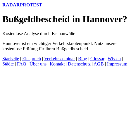
RADARPROTEST
Bußgeldbescheid in Hannover?
Kostenlose Analyse durch Fachanwälte
Hannover ist ein wichtiger Verkehrsknotenpunkt. Nutz unsere
kostenlose Prüfung für Ihren Bußgeldbescheid.
Startseite
|
Einspruch
|
Verkehrsseminar
|
Blog
|
Glossar
|
Wissen
|
Städte
|
FAQ
|
Über uns
|
Kontakt
|
Datenschutz
|
AGB
|
Impressum