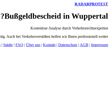
RADARPROTEST
Bußgeldbescheid in Wuppertal?
Kostenlose Analyse durch Verkehrsrechtsexperten
tig. Auch bei Verkehrsverstößen helfen wir Ihnen professionell weiter.
n
|
Städte
|
FAQ
|
Über uns
|
Kontakt
|
Datenschutz
|
AGB
|
Impressum