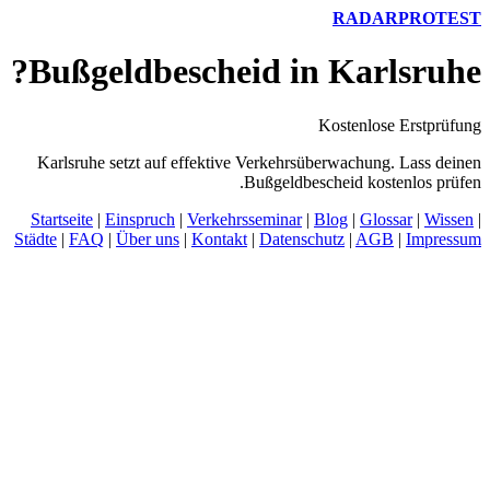
RADARPROTEST
Bußgeldbescheid in Karlsruhe?
Kostenlose Erstprüfung
Karlsruhe setzt auf effektive Verkehrsüberwachung. Lass deinen
Bußgeldbescheid kostenlos prüfen.
Startseite
|
Einspruch
|
Verkehrsseminar
|
Blog
|
Glossar
|
Wissen
|
Städte
|
FAQ
|
Über uns
|
Kontakt
|
Datenschutz
|
AGB
|
Impressum