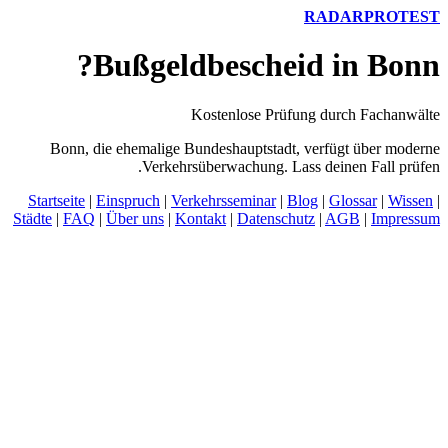
RADARPROTEST
Bußgeldbescheid in Bonn?
Kostenlose Prüfung durch Fachanwälte
Bonn, die ehemalige Bundeshauptstadt, verfügt über moderne
Verkehrsüberwachung. Lass deinen Fall prüfen.
Startseite
|
Einspruch
|
Verkehrsseminar
|
Blog
|
Glossar
|
Wissen
|
Städte
|
FAQ
|
Über uns
|
Kontakt
|
Datenschutz
|
AGB
|
Impressum